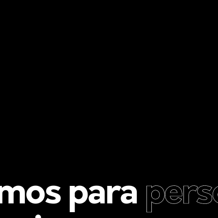
amos para
per