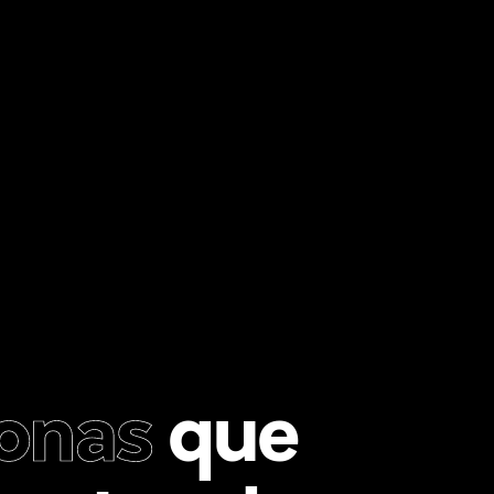
sonas
que